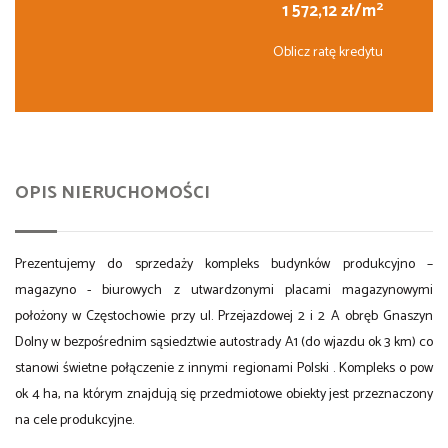
2
1 572,12 zł/m
Oblicz ratę kredytu
OPIS NIERUCHOMOŚCI
Prezentujemy do sprzedaży kompleks budynków produkcyjno –
magazyno - biurowych z utwardzonymi placami magazynowymi
położony w Częstochowie przy ul. Przejazdowej 2 i 2 A obręb Gnaszyn
Dolny w bezpośrednim sąsiedztwie autostrady A1 (do wjazdu ok 3 km) co
stanowi świetne połączenie z innymi regionami Polski . Kompleks o pow
ok 4 ha, na którym znajdują się przedmiotowe obiekty jest przeznaczony
na cele produkcyjne.