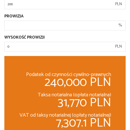
PLN
PROWIZJA
%
WYSOKOŚĆ PROWIZJI
PLN
Podatek od czynności cywilno-prawnych
240,000 PLN
Taksa notarialna (opłata notarialna)
31,770 PLN
VAT od taksy notarialnej (opłaty notarialnej)
7,307.1 PLN