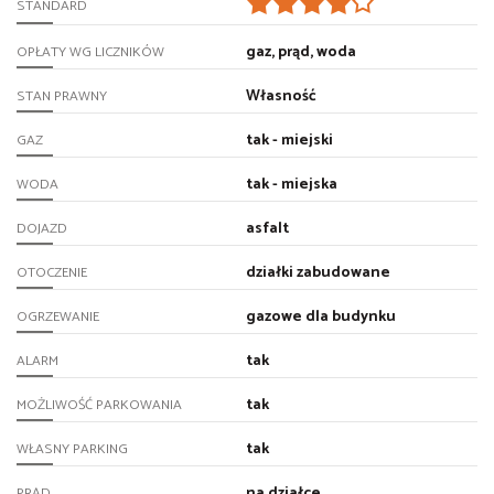
STANDARD
gaz, prąd, woda
OPŁATY WG LICZNIKÓW
Własność
STAN PRAWNY
tak - miejski
GAZ
tak - miejska
WODA
asfalt
DOJAZD
działki zabudowane
OTOCZENIE
gazowe dla budynku
OGRZEWANIE
tak
ALARM
tak
MOŻLIWOŚĆ PARKOWANIA
tak
WŁASNY PARKING
na działce
PRĄD