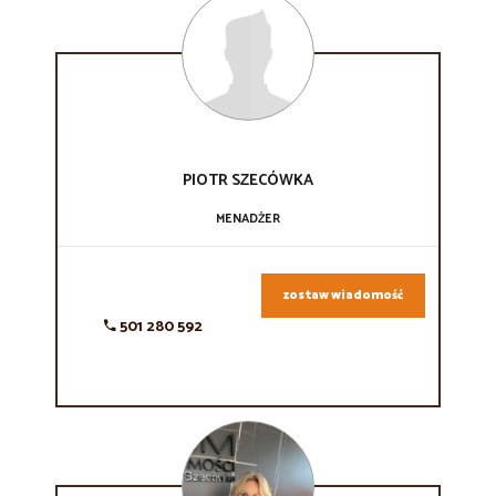
PIOTR
SZECÓWKA
MENADŻER
zostaw wiadomość
501 280 592