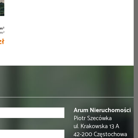
2
 m
2
/m
zł
Arum Nieruchomości
Piotr Szecówka
ul. Krakowska 13 A
42-200 Częstochowa