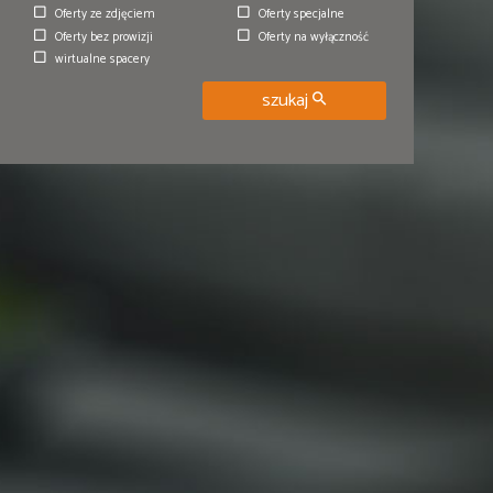
Oferty ze zdjęciem
Oferty specjalne
.pl
Oferty bez prowizji
Oferty na wyłączność
wirtualne spacery
szukaj
00-17.00
uzgodnienia.