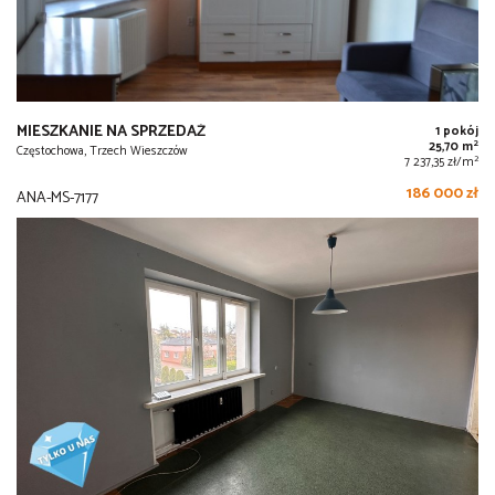
MIESZKANIE NA SPRZEDAŻ
1 pokój
2
25,70 m
Częstochowa, Trzech Wieszczów
2
7 237,35 zł/m
186 000 zł
ANA-MS-7177