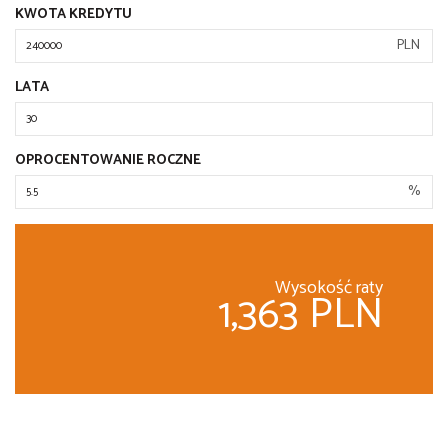
KWOTA KREDYTU
PLN
LATA
OPROCENTOWANIE ROCZNE
%
Wysokość raty
1,363 PLN