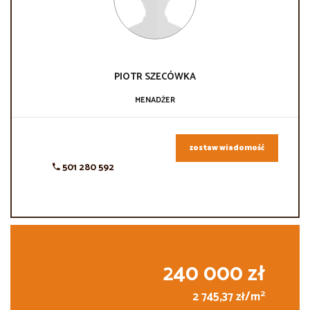
PIOTR
SZECÓWKA
MENADŻER
zostaw wiadomość
501 280 592
240 000 zł
2
2 745,37 zł/m