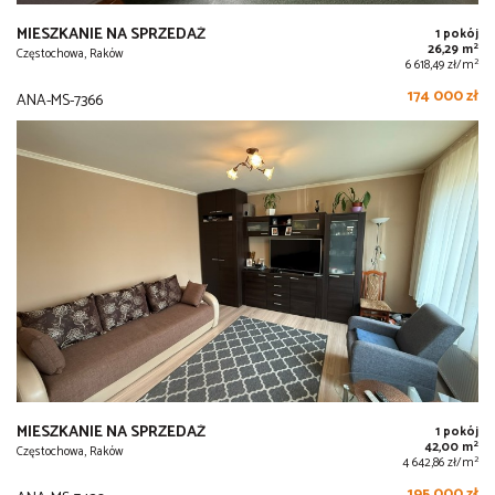
MIESZKANIE NA SPRZEDAŻ
1 pokój
2
26,29 m
Częstochowa, Raków
2
6 618,49 zł/m
174 000 zł
ANA-MS-7366
MIESZKANIE NA SPRZEDAŻ
1 pokój
2
42,00 m
Częstochowa, Raków
2
4 642,86 zł/m
195 000 zł