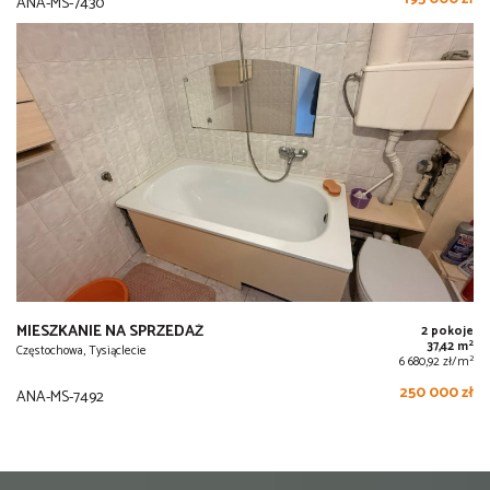
ANA-MS-7430
MIESZKANIE NA SPRZEDAŻ
2 pokoje
2
37,42 m
Częstochowa, Tysiąclecie
2
6 680,92 zł/m
250 000 zł
ANA-MS-7492