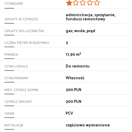
STANDARD
administracja, sprzątanie,
fundusz remontowy
OPŁATY W CZYNSZU
gaz, woda, prąd
OPŁATY WG LICZNIKÓW
3
LICZBA PIĘTER W BUDYNKU
17,90 m²
PIWNICA
Do remontu
STAN LOKALU
Własność
STAN PRAWNY
300 PLN
MIES. CZYNSZ ADMIN.
300 PLN
CZYNSZ ZIMOWY
PCV
OKNA
częściowo wymienione
INSTALACJE