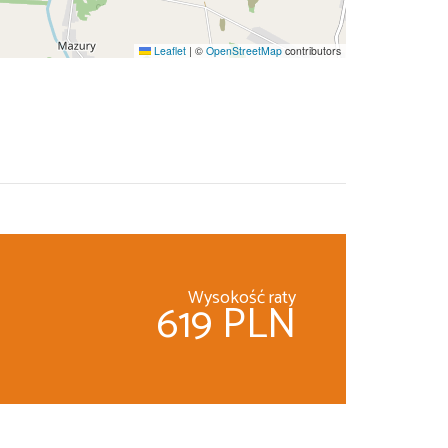
Leaflet
|
©
OpenStreetMap
contributors
Wysokość raty
619 PLN