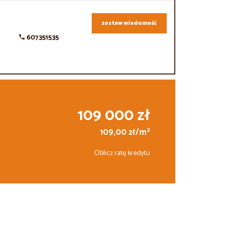
zostaw wiadomość
607351535
109 000 zł
2
109,00 zł/m
Oblicz ratę kredytu