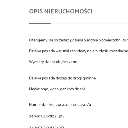
OPIS NIERUCHOMOŚCI
Oferujemy na sprzedaż 3 działki budowle o powierzchni ok
Działka posiada warunki zabudowy na 4 budynki mieszkalne
Wymiary działki ok 38m x27m
Działka posiada dostęp do drogi gminnej.
Media: prąd, woda, gaz koło działki.
Numer działek : 240407_2.0012.243/4
240407_2.0012.243/6
240407_2.0012.243/7