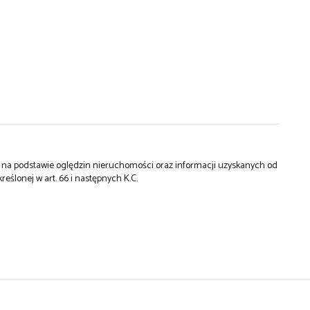
st na podstawie oględzin nieruchomości oraz informacji uzyskanych od
kreślonej w art. 66 i następnych K.C.