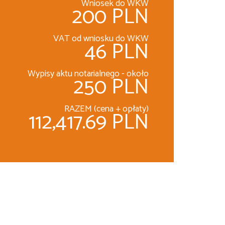
Wniosek do WKW
200 PLN
VAT od wniosku do WKW
46 PLN
Wypisy aktu notarialnego - około
250 PLN
RAZEM (cena + opłaty)
112,417.69 PLN