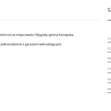
S
. 1000 m2 w miejscowości Wygoda, gmina Konopiska.
S
 jednorodzinne z garażami wolnostojącymi,
P
PR
S
W
P