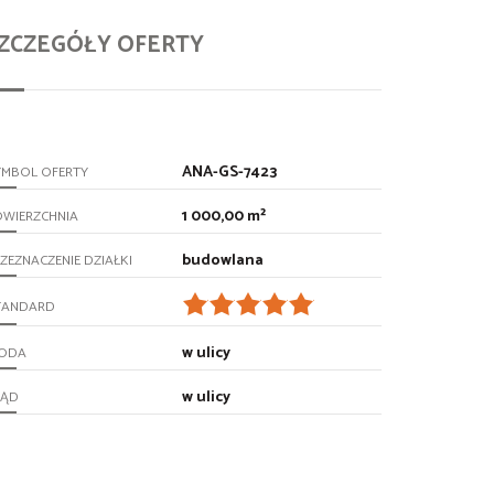
ZCZEGÓŁY OFERTY
ANA-GS-7423
YMBOL OFERTY
1 000,00 m²
OWIERZCHNIA
budowlana
ZEZNACZENIE DZIAŁKI
TANDARD
w ulicy
ODA
w ulicy
RĄD