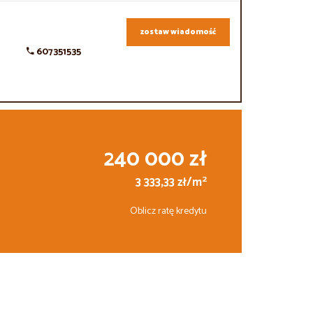
zostaw wiadomość
607351535
240 000 zł
2
3 333,33 zł/m
Oblicz ratę kredytu