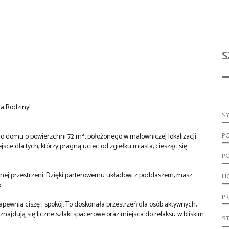
S
a Rodziny!
S
P
o domu o powierzchni 72 m², położonego w malowniczej lokalizacji
sce dla tych, którzy pragną uciec od zgiełku miasta, ciesząc się
PO
nej przestrzeni. Dzięki parterowemu układowi z poddaszem, masz
LI
b.
PR
apewnia ciszę i spokój. To doskonała przestrzeń dla osób aktywnych,
najdują się liczne szlaki spacerowe oraz miejsca do relaksu w bliskim
S