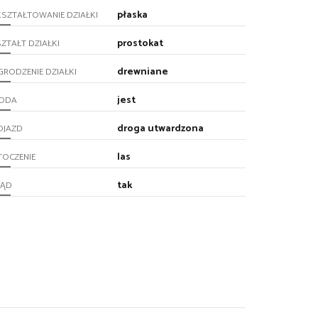
płaska
SZTAŁTOWANIE DZIAŁKI
prostokat
ZTAŁT DZIAŁKI
drewniane
RODZENIE DZIAŁKI
jest
ODA
droga utwardzona
OJAZD
las
TOCZENIE
tak
RĄD