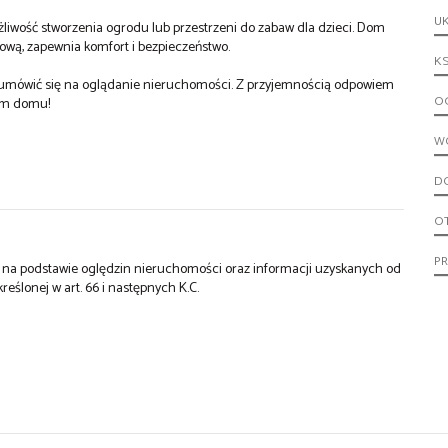
UK
żliwość stworzenia ogrodu lub przestrzeni do zabaw dla dzieci. Dom
wą, zapewnia komfort i bezpieczeństwo.
KS
aby umówić się na oglądanie nieruchomości. Z przyjemnością odpowiem
OG
nym domu!
W
D
O
P
st na podstawie oględzin nieruchomości oraz informacji uzyskanych od
kreślonej w art. 66 i następnych K.C.