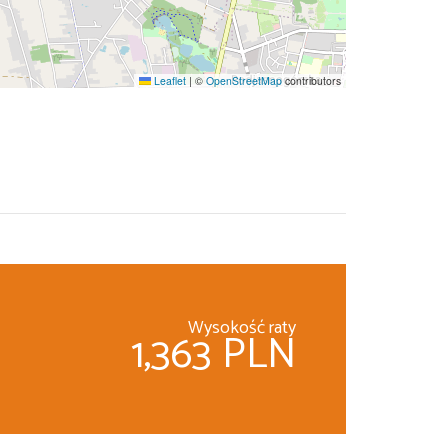
Leaflet
|
©
OpenStreetMap
contributors
Wysokość raty
1,363 PLN