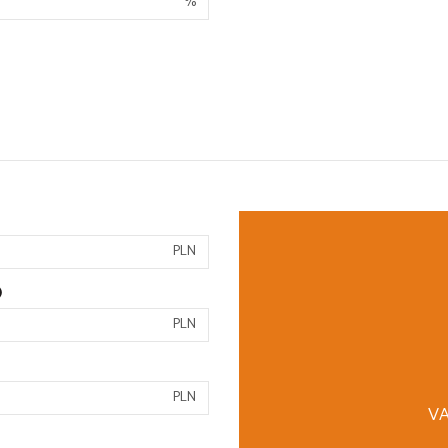
%
PLN
)
PLN
PLN
VA