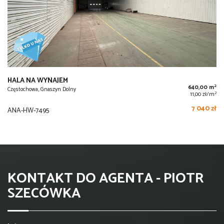
HALA NA WYNAJEM
2
640,00 m
Częstochowa, Gnaszyn Dolny
2
11,00 zł/m
7 040 zł
ANA-HW-7495
KONTAKT DO AGENTA - PIOTR
SZECÓWKA