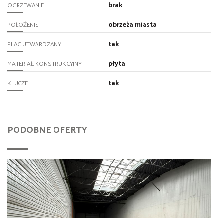
brak
OGRZEWANIE
obrzeża miasta
POŁOŻENIE
tak
PLAC UTWARDZANY
płyta
MATERIAŁ KONSTRUKCYJNY
tak
KLUCZE
PODOBNE OFERTY