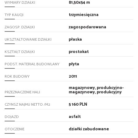
81,50x54 m
WYMIARY DZIAŁKI
trzymiesięczna
TYP KAUCJI
zagospodarowana
ZAGOSP. DZIAŁKI
płaska
UKSZTAŁTOWANIE DZIAŁKI
prostokat
KSZTAŁT DZIAŁKI
płyta
PODST. MATERIAŁ BUDOWLANY
2011
ROK BUDOWY
magazynowy, produkcyjno-
magazynowy, produkcyjny
PRZEZNACZENIE HALI
5 160 PLN
CZYNSZ NAJMU NETTO /M2
asfalt
DOJAZD
działki zabudowane
OTOCZENIE