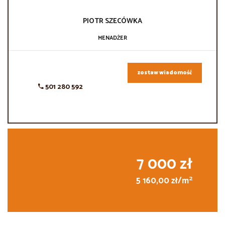
PIOTR
SZECÓWKA
MENADŻER
zostaw wiadomość
501 280 592
7 000 zł
2
5 160,00 zł/m