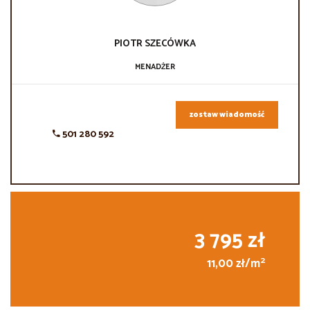
PIOTR
SZECÓWKA
MENADŻER
zostaw wiadomość
501 280 592
3 795 zł
2
11,00 zł/m