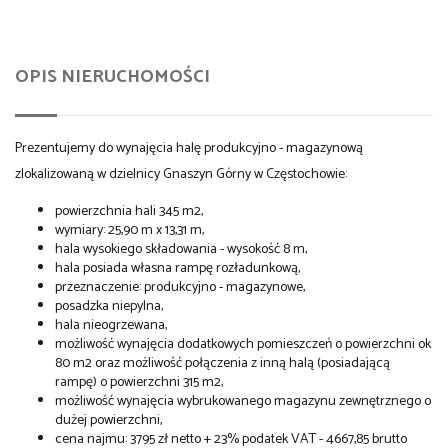
OPIS NIERUCHOMOŚCI
Prezentujemy do wynajęcia halę produkcyjno - magazynową
zlokalizowaną w dzielnicy Gnaszyn Górny w Częstochowie:
powierzchnia hali 345 m2,
wymiary: 25,90 m x 13,31 m,
hala wysokiego składowania - wysokość 8 m,
hala posiada własna rampę rozładunkową,
przeznaczenie: produkcyjno - magazynowe,
posadzka niepylna,
hala nieogrzewana,
możliwość wynajęcia dodatkowych pomieszczeń o powierzchni ok
80 m2 oraz możliwość połączenia z inną halą (posiadającą
rampę) o powierzchni 315 m2,
możliwość wynajęcia wybrukowanego magazynu zewnętrznego o
dużej powierzchni,
cena najmu: 3795 zł netto + 23% podatek VAT - 4667,85 brutto