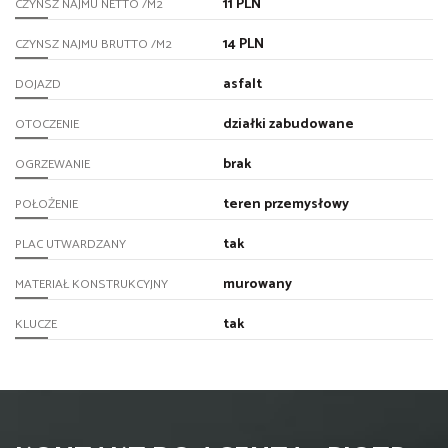
11 PLN
CZYNSZ NAJMU NETTO /M2
14 PLN
CZYNSZ NAJMU BRUTTO /M2
asfalt
DOJAZD
działki zabudowane
OTOCZENIE
brak
OGRZEWANIE
teren przemysłowy
POŁOŻENIE
tak
PLAC UTWARDZANY
murowany
MATERIAŁ KONSTRUKCYJNY
tak
KLUCZE